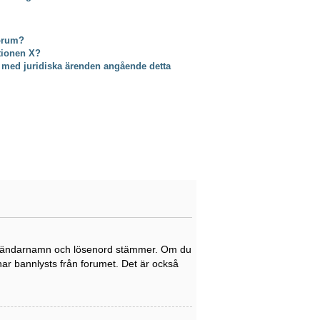
forum?
ktionen X?
 med juridiska ärenden angående detta
tt användarnamn och lösenord stämmer. Om du
 har bannlysts från forumet. Det är också