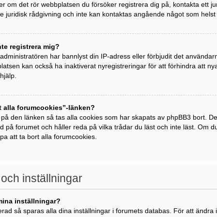
ller om det rör webbplatsen du försöker registrera dig på, kontakta ett j
 juridisk rådgivning och inte kan kontaktas angående något som helst j
nte registrera mig?
t administratören har bannlyst din IP-adress eller förbjudit det använda
atsen kan också ha inaktiverat nyregistreringar för att förhindra att 
hjälp.
t alla forumcookies”-länken?
 på den länken så tas alla cookies som har skapats av phpBB3 bort. De
ad på forumet och håller reda på vilka trådar du läst och inte läst. Om 
lpa att ta bort alla forumcookies.
 och inställningar
mina inställningar?
rad så sparas alla dina inställningar i forumets databas. För att ändra i