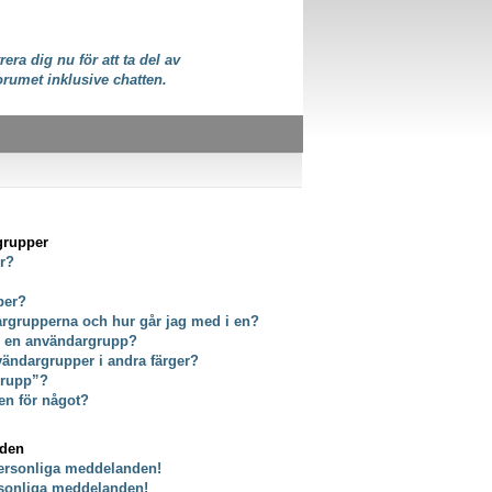
rera dig nu för att ta del av
orumet inklusive chatten.
grupper
er?
per?
dargrupperna och hur går jag med i en?
ör en användargrupp?
vändargrupper i andra färger?
grupp”?
en för något?
nden
personliga meddelanden!
rsonliga meddelanden!