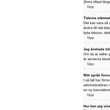
(finns oftast läng
Upp
Tiderna stämmer
Det kan vara så a
ändra till rätt t
byta tidszon, det
Upp
Jag ändrade tid
Om du är säker på
är serverns klock
Upp
Mitt språk finns
I så fall har förm
administratören 
en ny översättni
Upp
Hur kan jag vi