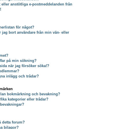
t eller anstötliga e-postmeddelanden från
!
erlistan för något?
tar jag bort användare från min vän- eller
umet?
äffar på min sökning?
 sida när jag försöker söka!?
 medlemmar?
gna inlägg och trådar?
kmärken
ellan bokmärkning och bevakning?
ika kategorier eller trådar?
a bevakningar?
på detta forum?
na bilagor?