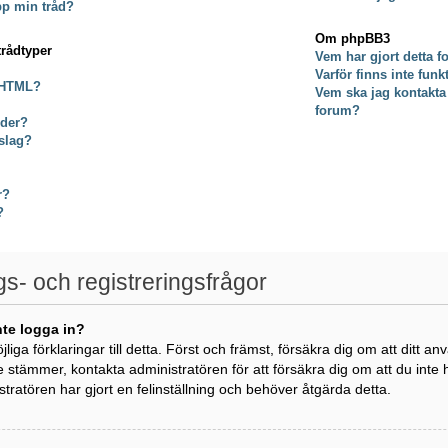
pp min tråd?
Om phpBB3
trådtyper
Vem har gjort detta 
Varför finns inte fun
 HTML?
Vem ska jag kontakta
forum?
lder?
slag?
r?
?
gs- och registreringsfrågor
nte logga in?
öjliga förklaringar till detta. Först och främst, försäkra dig om att di
e stämmer, kontakta administratören för att försäkra dig om att du inte
istratören har gjort en felinställning och behöver åtgärda detta.