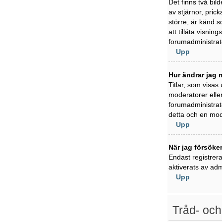
Det finns två bil
av stjärnor, pric
större, är känd s
att tillåta visni
forumadministratö
Upp
Hur ändrar jag m
Titlar, som visas
moderatorer eller
forumadministratö
detta och en mode
Upp
När jag försöker
Endast registrer
aktiverats av adm
Upp
Tråd- och