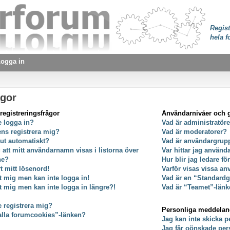
Regist
hela f
ogga in
ågor
registreringsfrågor
Användarnivåer och 
e logga in?
Vad är administratör
ens registrera mig?
Vad är moderatorer?
 ut automatiskt?
Vad är användargrup
g att mitt användarnamn visas i listorna över
Var hittar jag använ
ne?
Hur blir jag ledare f
t mitt lösenord!
Varför visas vissa an
at mig men kan inte logga in!
Vad är en “Standard
at mig men kan inte logga in längre?!
Vad är “Teamet”-länk
e registrera mig?
Personliga meddela
alla forumcookies”-länken?
Jag kan inte skicka 
Jag får oönskade pe