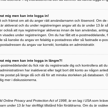
erat mig men kan inte logga in!
st och främst om att du anger rätt användarnamn och lösenord. Om de 
 aktiverat och du under registreringen angav att du är under 13 år så m
r också att nya registreringar aktiveras innan de kan användas, antinge
 visades under registreringen. Om du har fått ett e-postmeddelande, följ
 så kanske du angav en felaktig e-postadress eller så fastnade e-post
e-postadressen du angav var korrekt, kontakta en administratör.
erat mig men kan inte logga in längre?!
 e-postmeddelandet du fick när du registrerade dig och kontrollera att 
t administratören har inaktiverat eller tagit bort ditt konto av någon a
te postat på länge då och då för att minska storleken på databasen. Om
dig mer i diskussionerna.
ld Online Privacy and Protection Act of 1998
, är en lag i USA som kräv
barn under 13 år har skriftligt tillstånd från föräldrarna. Om du är osäk