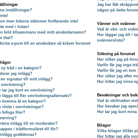
tällningar
Jag har fått skräppos
na inställningar?
någon på detta forum
inte!
on men tiderna stämmer fortfarande inte!
Vänner och ovänner
nte med i listan!
Vad är vän- och ovänn
 en bild tillsammans med mitt användarnamn?
Hur lägger jag till / 
 titel?
ovännerslista?
kicka e-post till en användare så kräver forumet
Sökning på forumet
Hur söker jag på for
frågor
Varför får jag inga tr
 ny tråd i en kategori?
Varför får jag en tom
derar jag inlägg?
Hur söker jag efter
 en signatur till mitt inlägg?
Hur hittar jag mina e
n omröstning?
er tar jag bort en omröstning?
Bevakningar och bo
e lägga till fler omröstningsalternativ?
Vad är skillnaden m
te komma åt en kategori?
Hur bevakar jag specif
te rösta i omröstningar?
Hur tar jag bort min
e bifoga filer?
 varning?
rtera inlägg till en moderator?
Bilagor
ppen i trådformuläret till för?
Vilka bilagor tillåts 
t inlägg godkännas?
Hur hittar jag alla mi