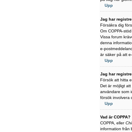
Upp
Jag har registr
Försäkra dig för
Om COPPA-stöd är
Vissa forum kräve
denna information
e-postmeddelande
är säker på att 
Upp
Jag har registr
Försök att hitta
Det är möjligt at
användare som in
försök involvera 
Upp
Vad är COPPA?
COPPA, eller
Chi
information från 