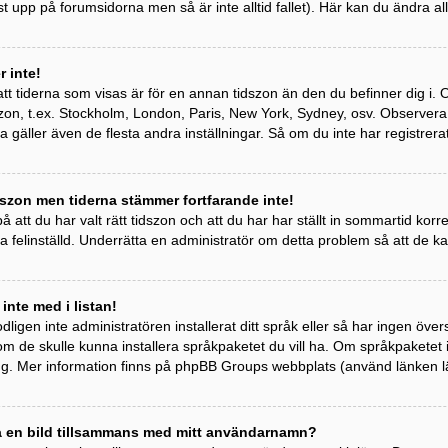
st upp på forumsidorna men så är inte alltid fallet). Här kan du ändra all
 inte!
tt tiderna som visas är för en annan tidszon än den du befinner dig i. Om 
idszon, t.ex. Stockholm, London, Paris, New York, Sydney, osv. Observer
ta gäller även de flesta andra inställningar. Så om du inte har registrera
szon men tiderna stämmer fortfarande inte!
 att du har valt rätt tidszon och att du har har ställt in sommartid kor
a felinställd. Underrätta en administratör om detta problem så att de k
 inte med i listan!
odligen inte administratören installerat ditt språk eller så har ingen övers
om de skulle kunna installera språkpaketet du vill ha. Om språkpaketet
ng. Mer information finns på phpBB Groups webbplats (använd länken l
sa en bild tillsammans med mitt användarnamn?