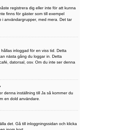
ste registrera dig eller inte för att kunna
inte finns för gäster som till exempel
p i användargrupper, med mera. Det tar
ållas inloggad för en viss tid. Detta
utan nästa gång du loggar in. Detta
café, datorsal, osv. Om du inte ser denna
?
r denna inställning till
Ja
så kommer du
som en dold användare.
la det. Gå till inloggningssidan och klicka
gen inom kort.