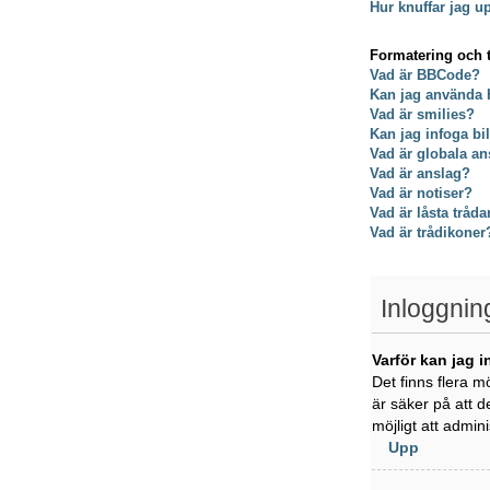
Hur knuffar jag u
Formatering och 
Vad är BBCode?
Kan jag använda
Vad är smilies?
Kan jag infoga bi
Vad är globala an
Vad är anslag?
Vad är notiser?
Vad är låsta tråda
Vad är trådikoner
Inloggnin
Varför kan jag i
Det finns flera m
är säker på att d
möjligt att admin
Upp