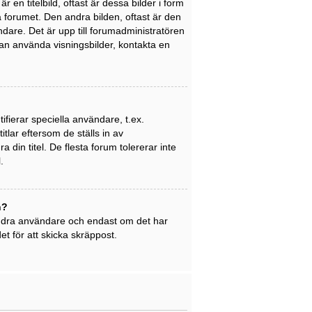
en titelbild, oftast är dessa bilder i form
på forumet. Den andra bilden, oftast är den
ndare. Det är upp till forumadministratören
 kan använda visningsbilder, kontakta en
ifierar speciella användare, t.ex.
tlar eftersom de ställs in av
din titel. De flesta forum tolererar inte
.
n?
 andra användare och endast om det har
t för att skicka skräppost.