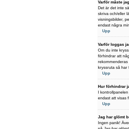
Varför måste ja
Det är det inte s
skriva och/eller l
visningsbilder, 
endast några min
Upp
Varför loggas j
Om du inte kryss
förhindrar att nå
rekommenderas in
kryssruta så har
Upp
Hur förhindrar j
I kontrollpanelen
endast att visas
Upp
Jag har glömt b
Ingen panik! Även
på
Jag har glömt