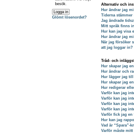
besök.
Alternativ och ins
Hur ändrar jag mi
Tiderna stämmer 
Glömt lösenordet?
Jag ändrade tidsz
Mitt språk finns i
Hur kan jag visa
Hur ändrar jag min
När jag försöker s
att jag loggar in?
Tråd- och inläggs
Hur skapar jag en
Hur ändrar och ra
Hur lägger jag till
Hur skapar jag e
Hur redigerar ell
Varför kan jag int
Varför kan jag in
Varför kan jag in
Varför kan jag int
Varför fick jag en
Hur kan jag rappo
Vad är “Spara”-kna
Varför måste mit