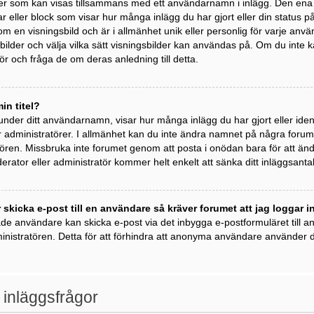
der som kan visas tillsammans med ett användarnamn i inlägg. Den ena är 
kar eller block som visar hur många inlägg du har gjort eller din status 
om en visningsbild och är i allmänhet unik eller personlig för varje anvä
ngsbilder och välja vilka sätt visningsbilder kan användas på. Om du inte
r och fråga de om deras anledning till detta.
in titel?
 under ditt användarnamn, visar hur många inlägg du har gjort eller ident
 administratörer. I allmänhet kan du inte ändra namnet på några forumti
ren. Missbruka inte forumet genom att posta i onödan bara för att ändra 
rator eller administratör kommer helt enkelt att sänka ditt inläggsantal
 skicka e-post till en användare så kräver forumet att jag loggar i
ade användare kan skicka e-post via det inbygga e-postformuläret till
inistratören. Detta för att förhindra att anonyma användare använder de
 inläggsfrågor