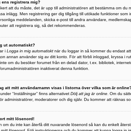
g ens registrera mig?
äkert att du måste, det är upp till administratören att bestämma om du må
äsa inlägg. Men registrering ger dig tillgång till utökade funktioner som 
personliga meddelanden, skicka e-post till andra användare, medlemska
uter att registrera sig, så det rekommenderas.
ag ut automatiskt?
ar i
Logga in mig automatiskt
när du loggar in så kommer du endast att h
gon annan använder sig av ditt konto. För att förbli inloggad, kryssa i r
te om du besöker forumet från en delad dator, t.ex. bibliotek, internet
 forumadministratören inaktiverat denna funktion.
ag att mitt användarnamn visas i listorna över vilka som är online
 under “Inställningar” finns alternativet
Dölj att jag är online
. Om du sätte
 för administratörer, moderatorer och dig själv. Du kommer att räknas 
ort mitt lösenord!
 om du inte kan återfå ditt nuvarande lösenord så kan du enkelt återstäl
 mitt lösenord
. Följ instruktionerna och du kommer att kunna logga in i