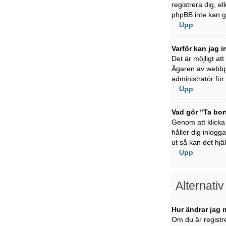
registrera dig, e
phpBB inte kan ge
Upp
Varför kan jag i
Det är möjligt at
Ägaren av webbpl
administratör för 
Upp
Vad gör “Ta bor
Genom att klicka
håller dig inlogg
ut så kan det hjä
Upp
Alternativ
Hur ändrar jag 
Om du är registre