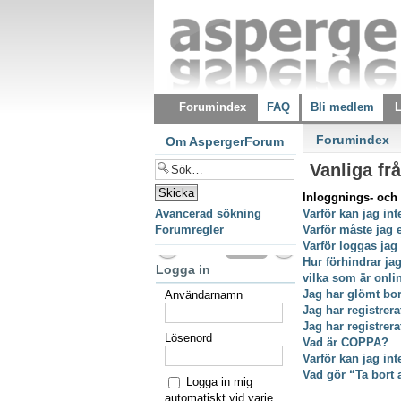
Forumindex
FAQ
Bli medlem
L
Forumindex
Om AspergerForum
Vanliga fr
Inloggnings- och 
Avancerad sökning
Varför kan jag int
Forumregler
Varför måste jag 
Varför loggas jag
Hur förhindrar ja
Logga in
vilka som är onli
Jag har glömt bor
Användarnamn
Jag har registrer
Jag har registrer
Lösenord
Vad är COPPA?
Varför kan jag int
Vad gör “Ta bort 
Logga in mig
automatiskt vid varje