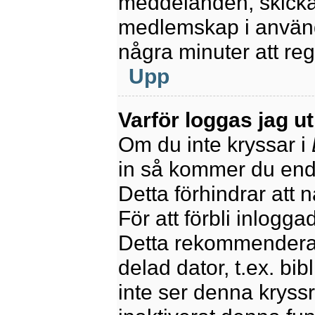
meddelanden, skicka 
medlemskap i använd
några minuter att re
Upp
Varför loggas jag u
Om du inte kryssar i
in så kommer du endas
Detta förhindrar att 
För att förbli inlogga
Detta rekommenderas
delad dator, t.ex. bib
inte ser denna kryss