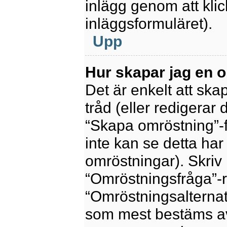
inlägg genom att kli
inläggsformuläret).
Upp
Hur skapar jag en 
Det är enkelt att sk
tråd (eller redigerar 
“Skapa omröstning”-f
inte kan se detta har
omröstningar). Skriv 
“Omröstningsfråga”-r
“Omröstningsalternat
som mest bestäms av 