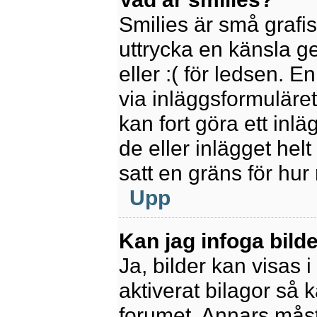
Smilies är små grafi
uttrycka en känsla ge
eller :( för ledsen. E
via inläggsformuläret
kan fort göra ett inl
de eller inlägget hel
satt en gräns för hur
Upp
Kan jag infoga bild
Ja, bilder kan visas 
aktiverat bilagor så k
forumet. Annars måste