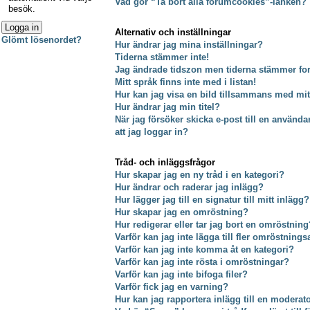
Vad gör “Ta bort alla forumcookies”-länken?
besök.
Alternativ och inställningar
Glömt lösenordet?
Hur ändrar jag mina inställningar?
Tiderna stämmer inte!
Jag ändrade tidszon men tiderna stämmer fort
Mitt språk finns inte med i listan!
Hur kan jag visa en bild tillsammans med m
Hur ändrar jag min titel?
När jag försöker skicka e-post till en använda
att jag loggar in?
Tråd- och inläggsfrågor
Hur skapar jag en ny tråd i en kategori?
Hur ändrar och raderar jag inlägg?
Hur lägger jag till en signatur till mitt inlägg?
Hur skapar jag en omröstning?
Hur redigerar eller tar jag bort en omröstning
Varför kan jag inte lägga till fler omröstnings
Varför kan jag inte komma åt en kategori?
Varför kan jag inte rösta i omröstningar?
Varför kan jag inte bifoga filer?
Varför fick jag en varning?
Hur kan jag rapportera inlägg till en moderat