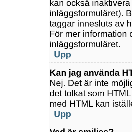
kan också inaktivera 
inläggsformuläret).
taggar innesluts av ha
För mer information
inläggsformuläret.
Upp
Kan jag använda 
Nej. Det är inte möjl
det tolkat som HTML
med HTML kan istäl
Upp
Vad är smilies?