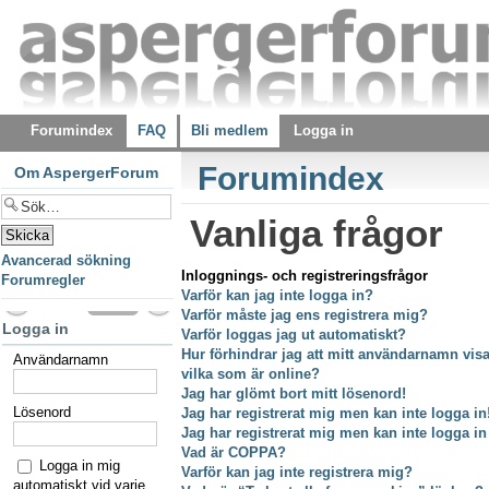
Forumindex
FAQ
Bli medlem
Logga in
Forumindex
Om AspergerForum
Vanliga frågor
Avancerad sökning
Inloggnings- och registreringsfrågor
Forumregler
Varför kan jag inte logga in?
Varför måste jag ens registrera mig?
Logga in
Varför loggas jag ut automatiskt?
Hur förhindrar jag att mitt användarnamn visas
Användarnamn
vilka som är online?
Jag har glömt bort mitt lösenord!
Lösenord
Jag har registrerat mig men kan inte logga in
Jag har registrerat mig men kan inte logga in
Vad är COPPA?
Logga in mig
Varför kan jag inte registrera mig?
automatiskt vid varje