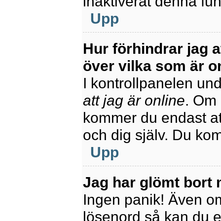
inaktiverat denna fun
Upp
Hur förhindrar jag 
över vilka som är o
I kontrollpanelen unde
att jag är online
. Om 
kommer du endast att
och dig själv. Du ko
Upp
Jag har glömt bort 
Ingen panik! Även om
lösenord så kan du enk