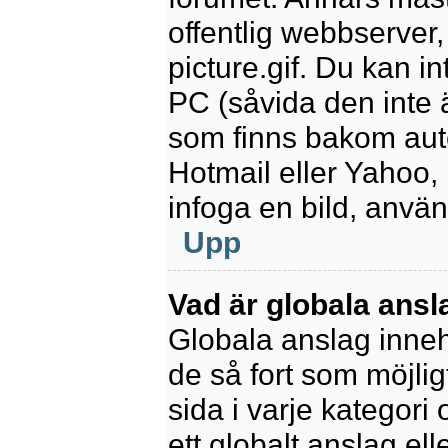
offentlig webbserver
picture.gif. Du kan in
PC (såvida den inte är
som finns bakom aut
Hotmail eller Yahoo,
infoga en bild, anvä
Upp
Vad är globala ansl
Globala anslag innehå
de så fort som möjlig
sida i varje kategori
ett globalt anslag el