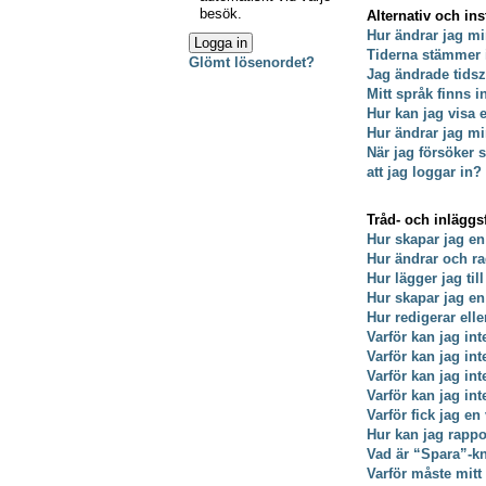
besök.
Alternativ och ins
Hur ändrar jag mi
Tiderna stämmer 
Glömt lösenordet?
Jag ändrade tidsz
Mitt språk finns i
Hur kan jag visa
Hur ändrar jag min
När jag försöker s
att jag loggar in?
Tråd- och inläggs
Hur skapar jag en
Hur ändrar och ra
Hur lägger jag till
Hur skapar jag e
Hur redigerar ell
Varför kan jag int
Varför kan jag in
Varför kan jag in
Varför kan jag int
Varför fick jag en
Hur kan jag rappo
Vad är “Spara”-kna
Varför måste mit