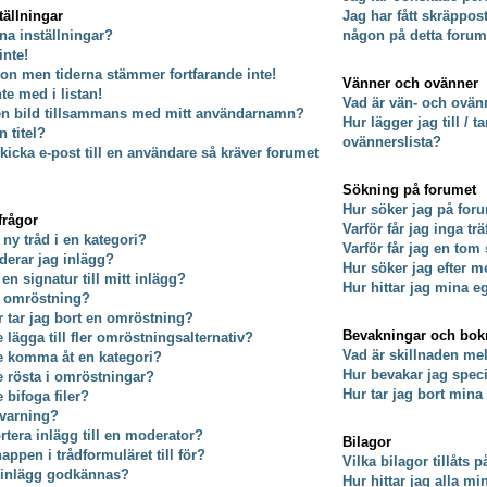
tällningar
Jag har fått skräppos
na inställningar?
någon på detta forum
inte!
on men tiderna stämmer fortfarande inte!
Vänner och ovänner
nte med i listan!
Vad är vän- och ovänn
 en bild tillsammans med mitt användarnamn?
Hur lägger jag till / 
 titel?
ovännerslista?
kicka e-post till en användare så kräver forumet
Sökning på forumet
Hur söker jag på for
frågor
Varför får jag inga tr
 ny tråd i en kategori?
Varför får jag en tom
derar jag inlägg?
Hur söker jag efter
 en signatur till mitt inlägg?
Hur hittar jag mina e
n omröstning?
er tar jag bort en omröstning?
Bevakningar och bo
e lägga till fler omröstningsalternativ?
Vad är skillnaden m
te komma åt en kategori?
Hur bevakar jag specif
te rösta i omröstningar?
Hur tar jag bort min
e bifoga filer?
 varning?
rtera inlägg till en moderator?
Bilagor
ppen i trådformuläret till för?
Vilka bilagor tillåts 
t inlägg godkännas?
Hur hittar jag alla mi