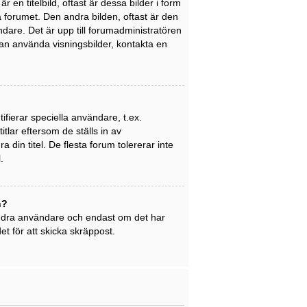
en titelbild, oftast är dessa bilder i form
på forumet. Den andra bilden, oftast är den
ndare. Det är upp till forumadministratören
 kan använda visningsbilder, kontakta en
ifierar speciella användare, t.ex.
tlar eftersom de ställs in av
din titel. De flesta forum tolererar inte
.
n?
 andra användare och endast om det har
t för att skicka skräppost.