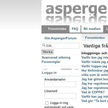
Forumindex
FAQ
Bli medlem
L
Forumindex
Om AspergerForum
Vanliga fr
Inloggnings- och 
Avancerad sökning
Varför kan jag int
Forumregler
Varför måste jag 
Varför loggas jag
Hur förhindrar ja
Logga in
vilka som är onli
Jag har glömt bor
Användarnamn
Jag har registrer
Jag har registrer
Lösenord
Vad är COPPA?
Varför kan jag int
Vad gör “Ta bort 
Logga in mig
automatiskt vid varje