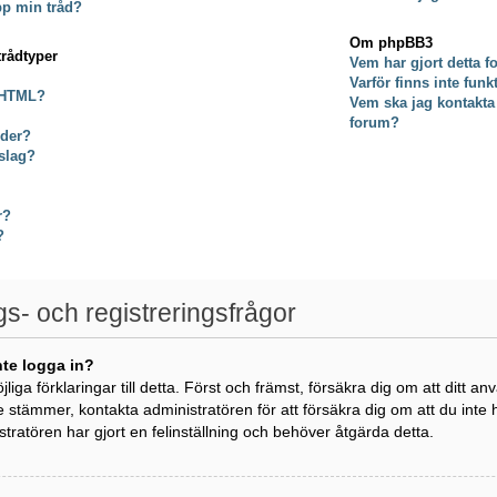
pp min tråd?
Om phpBB3
trådtyper
Vem har gjort detta 
Varför finns inte fun
 HTML?
Vem ska jag kontakta
forum?
lder?
slag?
r?
?
gs- och registreringsfrågor
nte logga in?
öjliga förklaringar till detta. Först och främst, försäkra dig om att di
e stämmer, kontakta administratören för att försäkra dig om att du inte
istratören har gjort en felinställning och behöver åtgärda detta.