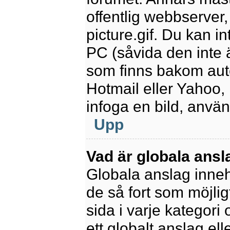
offentlig webbserver
picture.gif. Du kan in
PC (såvida den inte är
som finns bakom aut
Hotmail eller Yahoo,
infoga en bild, anvä
Upp
Vad är globala ansl
Globala anslag innehå
de så fort som möjlig
sida i varje kategori
ett globalt anslag el