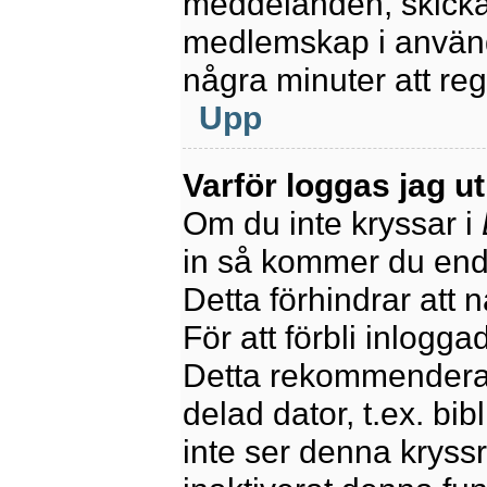
meddelanden, skicka 
medlemskap i använd
några minuter att re
Upp
Varför loggas jag u
Om du inte kryssar i
in så kommer du endas
Detta förhindrar att 
För att förbli inlogga
Detta rekommenderas
delad dator, t.ex. bib
inte ser denna kryss