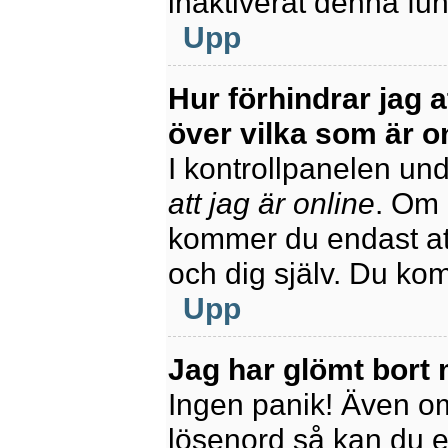
inaktiverat denna fun
Upp
Hur förhindrar jag 
över vilka som är o
I kontrollpanelen unde
att jag är online
. Om 
kommer du endast att
och dig själv. Du ko
Upp
Jag har glömt bort 
Ingen panik! Även om
lösenord så kan du enk