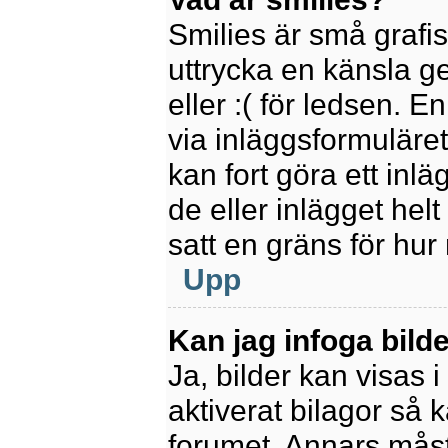
Smilies är små grafi
uttrycka en känsla ge
eller :( för ledsen. E
via inläggsformuläret
kan fort göra ett inl
de eller inlägget hel
satt en gräns för hur
Upp
Kan jag infoga bild
Ja, bilder kan visas 
aktiverat bilagor så k
forumet. Annars måste