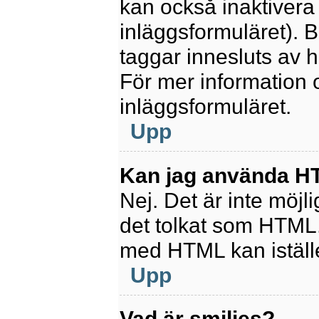
kan också inaktivera 
inläggsformuläret).
taggar innesluts av ha
För mer information
inläggsformuläret.
Upp
Kan jag använda 
Nej. Det är inte möjl
det tolkat som HTML
med HTML kan istäl
Upp
Vad är smilies?