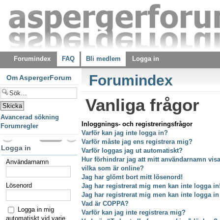
Forumindex
FAQ
Bli medlem
Logga in
Forumindex
Om AspergerForum
Vanliga frågor
Avancerad sökning
Inloggnings- och registreringsfrågor
Forumregler
Varför kan jag inte logga in?
Varför måste jag ens registrera mig?
Logga in
Varför loggas jag ut automatiskt?
Hur förhindrar jag att mitt användarnamn visas
Användarnamn
vilka som är online?
Jag har glömt bort mitt lösenord!
Lösenord
Jag har registrerat mig men kan inte logga in
Jag har registrerat mig men kan inte logga in
Vad är COPPA?
Logga in mig
Varför kan jag inte registrera mig?
automatiskt vid varje