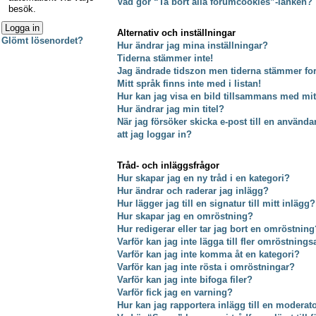
Vad gör “Ta bort alla forumcookies”-länken?
besök.
Alternativ och inställningar
Glömt lösenordet?
Hur ändrar jag mina inställningar?
Tiderna stämmer inte!
Jag ändrade tidszon men tiderna stämmer fort
Mitt språk finns inte med i listan!
Hur kan jag visa en bild tillsammans med m
Hur ändrar jag min titel?
När jag försöker skicka e-post till en använda
att jag loggar in?
Tråd- och inläggsfrågor
Hur skapar jag en ny tråd i en kategori?
Hur ändrar och raderar jag inlägg?
Hur lägger jag till en signatur till mitt inlägg?
Hur skapar jag en omröstning?
Hur redigerar eller tar jag bort en omröstning
Varför kan jag inte lägga till fler omröstnings
Varför kan jag inte komma åt en kategori?
Varför kan jag inte rösta i omröstningar?
Varför kan jag inte bifoga filer?
Varför fick jag en varning?
Hur kan jag rapportera inlägg till en moderat