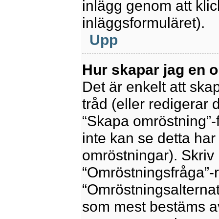
inlägg genom att kli
inläggsformuläret).
Upp
Hur skapar jag en 
Det är enkelt att sk
tråd (eller redigerar 
“Skapa omröstning”-f
inte kan se detta har
omröstningar). Skriv 
“Omröstningsfråga”-r
“Omröstningsalternat
som mest bestäms av 