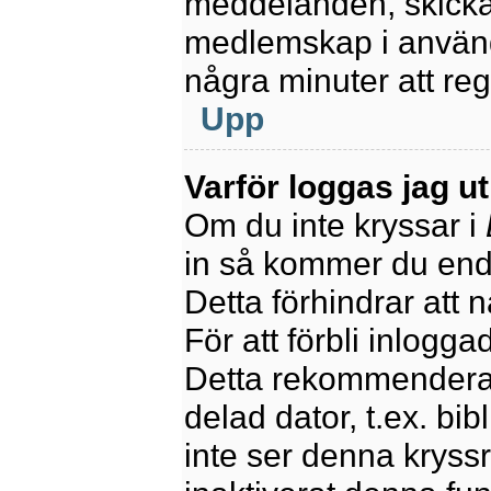
meddelanden, skicka 
medlemskap i använd
några minuter att re
Upp
Varför loggas jag u
Om du inte kryssar i
in så kommer du endas
Detta förhindrar att 
För att förbli inlogga
Detta rekommenderas
delad dator, t.ex. bib
inte ser denna kryss