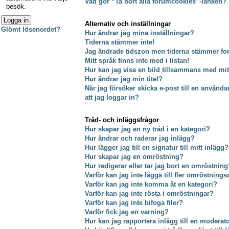
Vad gör “Ta bort alla forumcookies”-länken?
besök.
Alternativ och inställningar
Glömt lösenordet?
Hur ändrar jag mina inställningar?
Tiderna stämmer inte!
Jag ändrade tidszon men tiderna stämmer fort
Mitt språk finns inte med i listan!
Hur kan jag visa en bild tillsammans med m
Hur ändrar jag min titel?
När jag försöker skicka e-post till en använda
att jag loggar in?
Tråd- och inläggsfrågor
Hur skapar jag en ny tråd i en kategori?
Hur ändrar och raderar jag inlägg?
Hur lägger jag till en signatur till mitt inlägg?
Hur skapar jag en omröstning?
Hur redigerar eller tar jag bort en omröstning
Varför kan jag inte lägga till fler omröstnings
Varför kan jag inte komma åt en kategori?
Varför kan jag inte rösta i omröstningar?
Varför kan jag inte bifoga filer?
Varför fick jag en varning?
Hur kan jag rapportera inlägg till en moderat