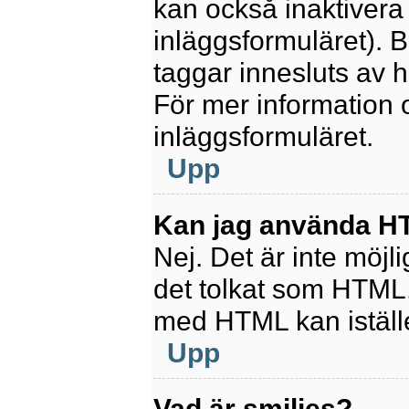
kan också inaktivera 
inläggsformuläret).
taggar innesluts av ha
För mer information
inläggsformuläret.
Upp
Kan jag använda 
Nej. Det är inte möjl
det tolkat som HTML
med HTML kan istäl
Upp
Vad är smilies?