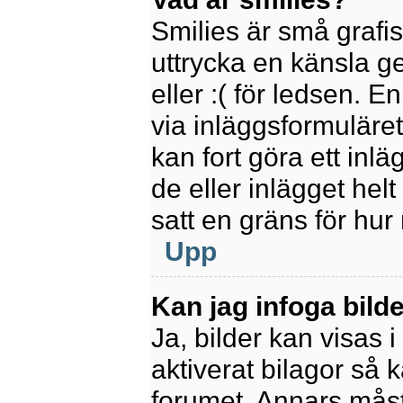
Smilies är små grafi
uttrycka en känsla ge
eller :( för ledsen. E
via inläggsformuläret
kan fort göra ett inl
de eller inlägget hel
satt en gräns för hur
Upp
Kan jag infoga bild
Ja, bilder kan visas 
aktiverat bilagor så k
forumet. Annars måste