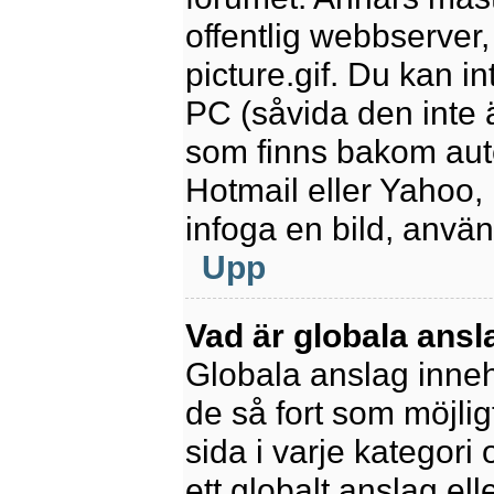
offentlig webbserver
picture.gif. Du kan in
PC (såvida den inte är
som finns bakom aut
Hotmail eller Yahoo,
infoga en bild, anvä
Upp
Vad är globala ansl
Globala anslag innehå
de så fort som möjlig
sida i varje kategori
ett globalt anslag el