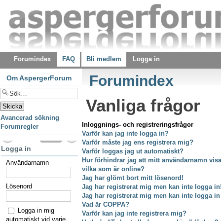
Forumindex
FAQ
Bli medlem
Logga in
Forumindex
Om AspergerForum
Vanliga frågor
Avancerad sökning
Inloggnings- och registreringsfrågor
Forumregler
Varför kan jag inte logga in?
Varför måste jag ens registrera mig?
Logga in
Varför loggas jag ut automatiskt?
Hur förhindrar jag att mitt användarnamn visas
Användarnamn
vilka som är online?
Jag har glömt bort mitt lösenord!
Lösenord
Jag har registrerat mig men kan inte logga in
Jag har registrerat mig men kan inte logga in
Vad är COPPA?
Logga in mig
Varför kan jag inte registrera mig?
automatiskt vid varje