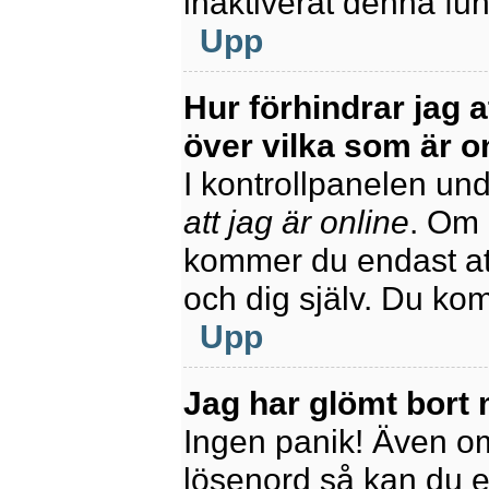
inaktiverat denna fun
Upp
Hur förhindrar jag 
över vilka som är o
I kontrollpanelen unde
att jag är online
. Om 
kommer du endast att
och dig själv. Du ko
Upp
Jag har glömt bort 
Ingen panik! Även om
lösenord så kan du enk