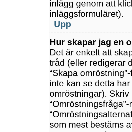
inlägg genom att kli
inläggsformuläret).
Upp
Hur skapar jag en 
Det är enkelt att sk
tråd (eller redigerar 
“Skapa omröstning”-f
inte kan se detta har
omröstningar). Skriv 
“Omröstningsfråga”-r
“Omröstningsalternat
som mest bestäms av 