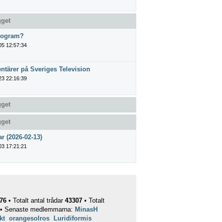
gget
program?
05 12:57:34
tärer på Sveriges Television
23 22:16:39
gget
gget
r (2026-02-13)
03 17:21:21
76
• Totalt antal trådar
43307
• Totalt
• Senaste medlemmarna:
MinasH
kt
orangesolros
Luridiformis