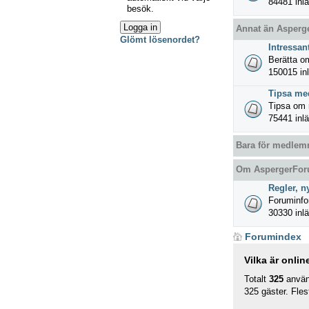
84481 inlä
besök.
Annat än Asperg
Glömt lösenordet?
Intressan
Berätta om
150015 inl
Tipsa m
Tipsa om n
75441 inlä
Bara för medlem
Om AspergerFo
Regler, n
Foruminfo
30330 inlä
Forumindex
Vilka är onlin
Totalt
325
använ
325 gäster. Fles