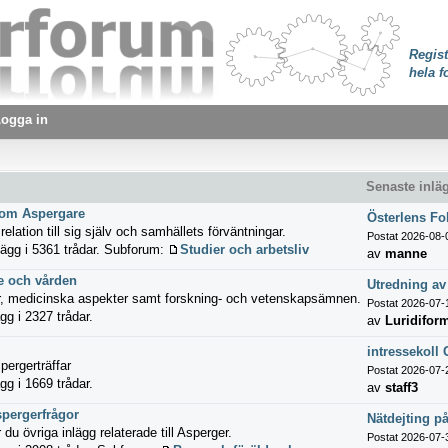
Regist
hela f
ogga in
Senaste inlä
som Aspergare
Österlens Fo
 relation till sig själv och samhällets förväntningar.
Postat 2026-08-
ägg i 5361 trådar.
Subforum:
Studier och arbetsliv
av
manne
e och vården
Utredning av
r, medicinska aspekter samt forskning- och vetenskapsämnen.
Postat 2026-07-
gg i 2327 trådar.
av
Luridifor
intressekoll
pergerträffar
Postat 2026-07-
gg i 1669 trådar.
av
staff3
spergerfrågor
Nätdejting på
 du övriga inlägg relaterade till Asperger.
Postat 2026-07-