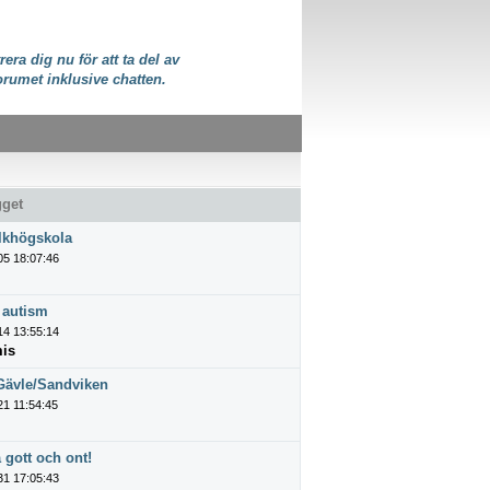
rera dig nu för att ta del av
orumet inklusive chatten.
gget
lkhögskola
05 18:07:46
 autism
14 13:55:14
mis
 Gävle/Sandviken
21 11:54:45
 gott och ont!
31 17:05:43