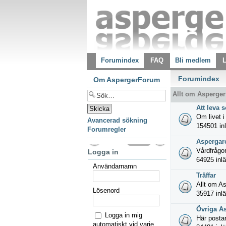
Forumindex
FAQ
Bli medlem
L
Forumindex
Om AspergerForum
Allt om Asperger
Att leva 
Om livet i
Avancerad sökning
154501 inl
Forumregler
Aspergar
Vårdfrågo
Logga in
64925 inlä
Användarnamn
Träffar
Allt om As
Lösenord
35917 inlä
Övriga A
Logga in mig
Här postar
automatiskt vid varje