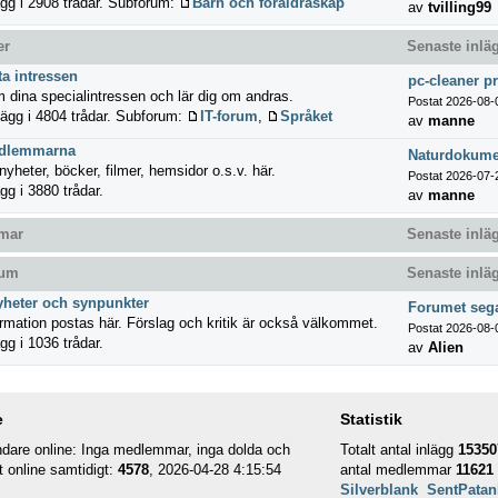
gg i 2908 trådar.
Subforum:
Barn och föräldraskap
av
tvilling99
er
Senaste inlä
ta intressen
pc-cleaner 
 dina specialintressen och lär dig om andras.
Postat 2026-08-
ägg i 4804 trådar.
Subforum:
IT-forum
,
Språket
av
manne
edlemmarna
Naturdokumen
yheter, böcker, filmer, hemsidor o.s.v. här.
Postat 2026-07-
gg i 3880 trådar.
av
manne
mar
Senaste inlä
rum
Senaste inlä
yheter och synpunkter
Forumet sega
rmation postas här. Förslag och kritik är också välkommet.
Postat 2026-08-
gg i 1036 trådar.
av
Alien
e
Statistik
dare online: Inga medlemmar, inga dolda och
Totalt antal inlägg
15350
t online samtidigt:
4578
, 2026-04-28 4:15:54
antal medlemmar
11621
Silverblank
SentPatan